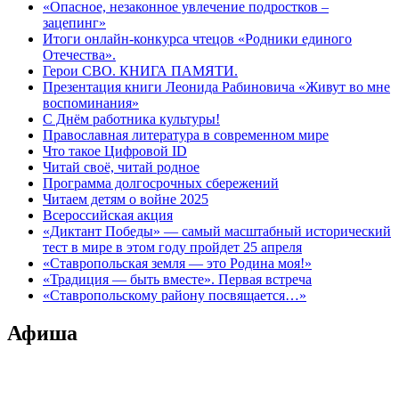
«Опасное, незаконное увлечение подростков –
зацепинг»
Итоги онлайн-конкурса чтецов «Родники единого
Отечества».
Герои СВО. КНИГА ПАМЯТИ.
Презентация книги Леонида Рабиновича «Живут во мне
воспоминания»
С Днём работника культуры!
Православная литература в современном мире
Что такое Цифровой ID
Читай своё, читай родное
Программа долгосрочных сбережений
Читаем детям о войне 2025
Всероссийская акция
«Диктант Победы» — самый масштабный исторический
тест в мире в этом году пройдет 25 апреля
«Ставропольская земля — это Родина моя!»
«Традиция — быть вместе». Первая встреча
«Ставропольскому району посвящается…»
Афиша