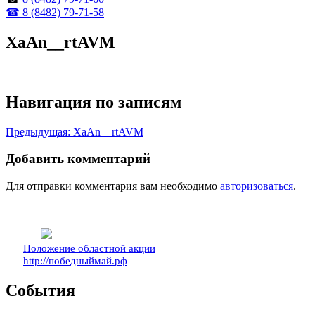
☎ 8 (8482) 79-71-58
XaAn__rtAVM
Навигация по записям
Предыдущая:
XaAn__rtAVM
Добавить комментарий
Для отправки комментария вам необходимо
авторизоваться
.
Положение областной акции
http://победныймай.рф
События