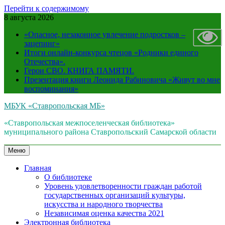
Перейти к содержимому
8 августа 2026
«Опасное, незаконное увлечение подростков –
зацепинг»
Итоги онлайн-конкурса чтецов «Родники единого
Отечества».
Герои СВО. КНИГА ПАМЯТИ.
Презентация книги Леонида Рабиновича «Живут во мне
воспоминания»
МБУК «Ставропольская МБ»
«Ставропольская межпоселенческая библиотека»
муниципального района Ставропольский Самарской области
Меню
Главная
О библиотеке
Уровень удовлетворенности граждан работой
государственных организаций культуры,
искусства и народного творчества
Независимая оценка качества 2021
Электронная библиотека