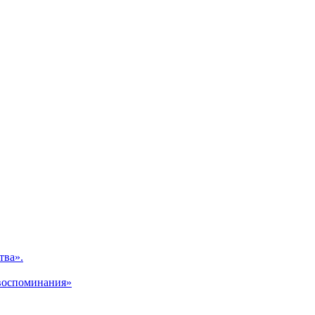
тва».
 воспоминания»