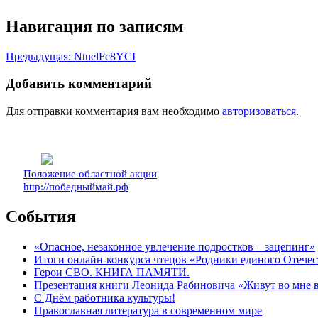
Навигация по записям
Предыдущая:
NtuelFc8YCI
Добавить комментарий
Для отправки комментария вам необходимо
авторизоваться
.
Положение областной акции
http://победныймай.рф
События
«Опасное, незаконное увлечение подростков – зацепинг»
Итоги онлайн-конкурса чтецов «Родники единого Отечес
Герои СВО. КНИГА ПАМЯТИ.
Презентация книги Леонида Рабиновича «Живут во мне
С Днём работника культуры!
Православная литература в современном мире