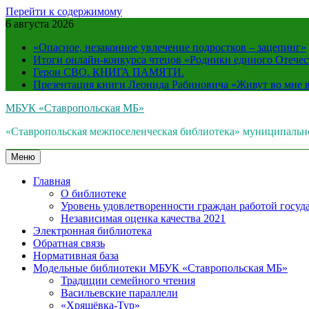
Перейти к содержимому
6 августа 2026
«Опасное, незаконное увлечение подростков – зацепинг»
Итоги онлайн-конкурса чтецов «Родники единого Отечес
Герои СВО. КНИГА ПАМЯТИ.
Презентация книги Леонида Рабиновича «Живут во мне
МБУК «Ставропольская МБ»
«Ставропольская межпоселенческая библиотека» муниципальн
Меню
Главная
О библиотеке
Уровень удовлетворенности граждан работой госуда
Независимая оценка качества 2021
Электронная библиотека
Обратная связь
Нормативная база
Модельные библиотеки МБУК «Ставропольская МБ»
Традиции семейного чтения
Васильевские параллели
«Хрящёвка-Тур»