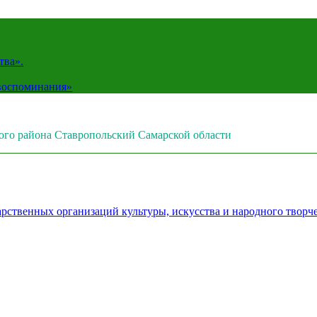
тва».
 воспоминания»
ого района Ставропольский Самарской области
рственных организаций культуры, искусства и народного творч