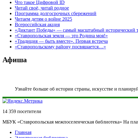
Что такое Цифровой ID
Читай своё, читай родное
Программа долгосрочных сбережений
Читаем детям о войне 2025
Всероссийская акция
«Диктант Победы» — самый масштабный исторический тес
«Ставропольская земля — это Родина моя!»
«Традиция — быть вместе». Первая встреча
«Ставропольскому району посвящается…»
Афиша
Узнайте больше об истории страны, искусстве и планиру
14 359 посетители
МБУК «Ставропольская межпоселенческая библиотека» На пл
Главная
Электронная библиотека