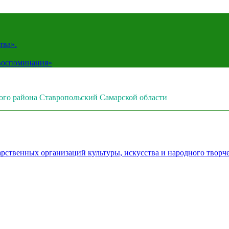
тва».
 воспоминания»
ого района Ставропольский Самарской области
рственных организаций культуры, искусства и народного творч