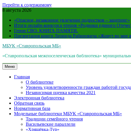
Перейти к содержимому
8 августа 2026
«Опасное, незаконное увлечение подростков – зацепинг»
Итоги онлайн-конкурса чтецов «Родники единого Отечес
Герои СВО. КНИГА ПАМЯТИ.
Презентация книги Леонида Рабиновича «Живут во мне
МБУК «Ставропольская МБ»
«Ставропольская межпоселенческая библиотека» муниципальн
Меню
Главная
О библиотеке
Уровень удовлетворенности граждан работой госуда
Независимая оценка качества 2021
Электронная библиотека
Обратная связь
Нормативная база
Модельные библиотеки МБУК «Ставропольская МБ»
Традиции семейного чтения
Васильевские параллели
«Хрящёвка-Тур»