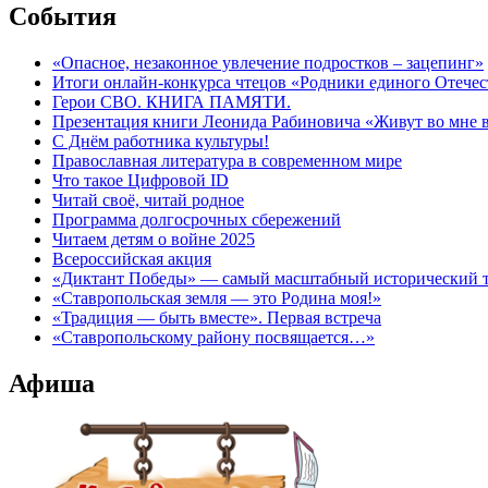
События
«Опасное, незаконное увлечение подростков – зацепинг»
Итоги онлайн-конкурса чтецов «Родники единого Отечес
Герои СВО. КНИГА ПАМЯТИ.
Презентация книги Леонида Рабиновича «Живут во мне
С Днём работника культуры!
Православная литература в современном мире
Что такое Цифровой ID
Читай своё, читай родное
Программа долгосрочных сбережений
Читаем детям о войне 2025
Всероссийская акция
«Диктант Победы» — самый масштабный исторический тес
«Ставропольская земля — это Родина моя!»
«Традиция — быть вместе». Первая встреча
«Ставропольскому району посвящается…»
Афиша