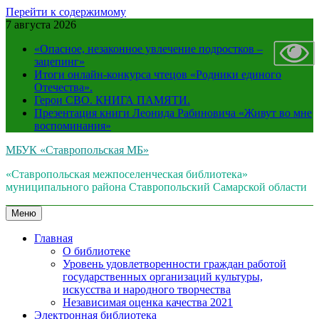
Перейти к содержимому
7 августа 2026
«Опасное, незаконное увлечение подростков –
зацепинг»
Итоги онлайн-конкурса чтецов «Родники единого
Отечества».
Герои СВО. КНИГА ПАМЯТИ.
Презентация книги Леонида Рабиновича «Живут во мне
воспоминания»
МБУК «Ставропольская МБ»
«Ставропольская межпоселенческая библиотека»
муниципального района Ставропольский Самарской области
Меню
Главная
О библиотеке
Уровень удовлетворенности граждан работой
государственных организаций культуры,
искусства и народного творчества
Независимая оценка качества 2021
Электронная библиотека