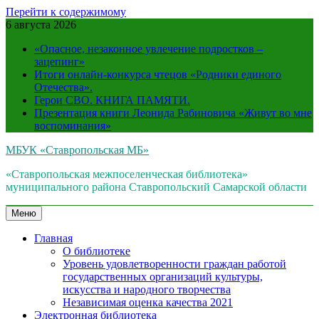
Перейти к содержимому
6 августа 2026
«Опасное, незаконное увлечение подростков –
зацепинг»
Итоги онлайн-конкурса чтецов «Родники единого
Отечества».
Герои СВО. КНИГА ПАМЯТИ.
Презентация книги Леонида Рабиновича «Живут во мне
воспоминания»
МБУК «Ставропольская МБ»
«Ставропольская межпоселенческая библиотека»
муниципального района Ставропольский Самарской области
Меню
Главная
О библиотеке
Уровень удовлетворенности граждан работой
государственных организаций культуры,
искусства и народного творчества
Независимая оценка качества 2021
Электронная библиотека