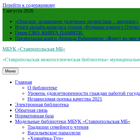
Перейти к содержимому
7 августа 2026
«Опасное, незаконное увлечение подростков – зацепинг»
Итоги онлайн-конкурса чтецов «Родники единого Отечес
Герои СВО. КНИГА ПАМЯТИ.
Презентация книги Леонида Рабиновича «Живут во мне
МБУК «Ставропольская МБ»
«Ставропольская межпоселенческая библиотека» муниципальн
Меню
Главная
О библиотеке
Уровень удовлетворенности граждан работой госуда
Независимая оценка качества 2021
Электронная библиотека
Обратная связь
Нормативная база
Модельные библиотеки МБУК «Ставропольская МБ»
Традиции семейного чтения
Васильевские параллели
«Хрящёвка-Тур»