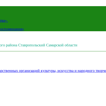
тва».
 воспоминания»
ого района Ставропольский Самарской области
рственных организаций культуры, искусства и народного творч