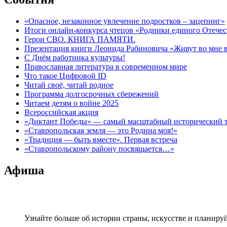
«Опасное, незаконное увлечение подростков – зацепинг»
Итоги онлайн-конкурса чтецов «Родники единого Отечес
Герои СВО. КНИГА ПАМЯТИ.
Презентация книги Леонида Рабиновича «Живут во мне
С Днём работника культуры!
Православная литература в современном мире
Что такое Цифровой ID
Читай своё, читай родное
Программа долгосрочных сбережений
Читаем детям о войне 2025
Всероссийская акция
«Диктант Победы» — самый масштабный исторический тес
«Ставропольская земля — это Родина моя!»
«Традиция — быть вместе». Первая встреча
«Ставропольскому району посвящается…»
Афиша
Узнайте больше об истории страны, искусстве и планиру