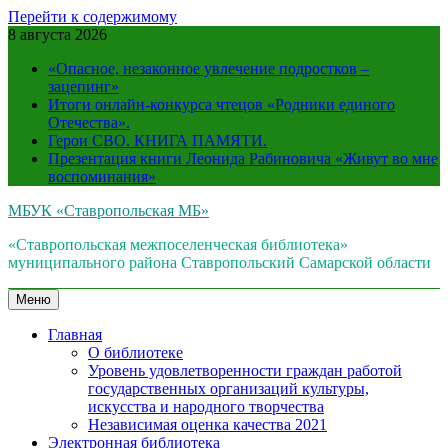
Перейти к содержимому
8 августа 2026
«Опасное, незаконное увлечение подростков –
зацепинг»
Итоги онлайн-конкурса чтецов «Родники единого
Отечества».
Герои СВО. КНИГА ПАМЯТИ.
Презентация книги Леонида Рабиновича «Живут во мне
воспоминания»
МБУК «Ставропольская МБ»
«Ставропольская межпоселенческая библиотека»
муниципального района Ставропольский Самарской области
Меню
Главная
О библиотеке
Уровень удовлетворенности граждан работой
государственных организаций культуры,
искусства и народного творчества
Независимая оценка качества 2021
Электронная библиотека