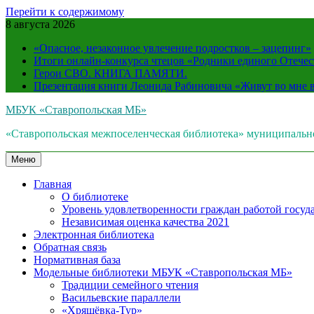
Перейти к содержимому
8 августа 2026
«Опасное, незаконное увлечение подростков – зацепинг»
Итоги онлайн-конкурса чтецов «Родники единого Отечес
Герои СВО. КНИГА ПАМЯТИ.
Презентация книги Леонида Рабиновича «Живут во мне
МБУК «Ставропольская МБ»
«Ставропольская межпоселенческая библиотека» муниципальн
Меню
Главная
О библиотеке
Уровень удовлетворенности граждан работой госуда
Независимая оценка качества 2021
Электронная библиотека
Обратная связь
Нормативная база
Модельные библиотеки МБУК «Ставропольская МБ»
Традиции семейного чтения
Васильевские параллели
«Хрящёвка-Тур»