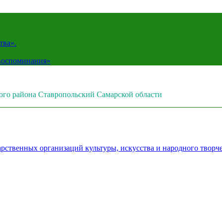
тва».
 воспоминания»
ого района Ставропольский Самарской области
рственных организаций культуры, искусства и народного творч