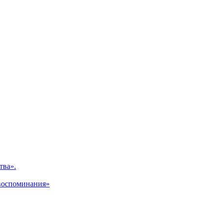
тва».
 воспоминания»