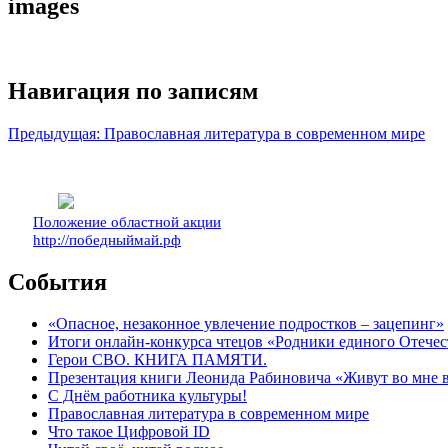
images
Навигация по записям
Предыдущая:
Православная литература в современном мире
Положение областной акции
http://победныймай.рф
События
«Опасное, незаконное увлечение подростков – зацепинг»
Итоги онлайн-конкурса чтецов «Родники единого Отечес
Герои СВО. КНИГА ПАМЯТИ.
Презентация книги Леонида Рабиновича «Живут во мне
С Днём работника культуры!
Православная литература в современном мире
Что такое Цифровой ID