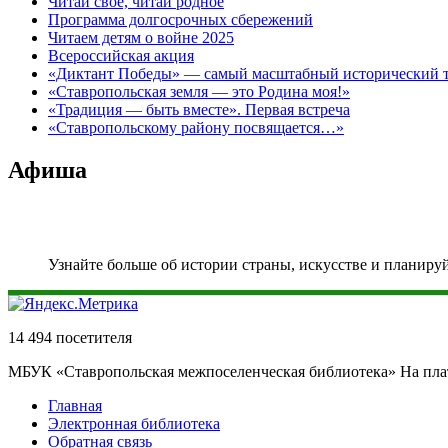
Читай своё, читай родное
Программа долгосрочных сбережений
Читаем детям о войне 2025
Всероссийская акция
«Диктант Победы» — самый масштабный исторический тес
«Ставропольская земля — это Родина моя!»
«Традиция — быть вместе». Первая встреча
«Ставропольскому району посвящается…»
Афиша
Узнайте больше об истории страны, искусстве и планиру
14 494 посетителя
МБУК «Ставропольская межпоселенческая библиотека» На пл
Главная
Электронная библиотека
Обратная связь