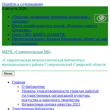
Перейти к содержимому
6 августа 2026
«Опасное, незаконное увлечение подростков –
зацепинг»
Итоги онлайн-конкурса чтецов «Родники единого
Отечества».
Герои СВО. КНИГА ПАМЯТИ.
Презентация книги Леонида Рабиновича «Живут во мне
воспоминания»
МБУК «Ставропольская МБ»
«Ставропольская межпоселенческая библиотека»
муниципального района Ставропольский Самарской области
Меню
Главная
О библиотеке
Уровень удовлетворенности граждан работой
государственных организаций культуры,
искусства и народного творчества
Независимая оценка качества 2021
Электронная библиотека