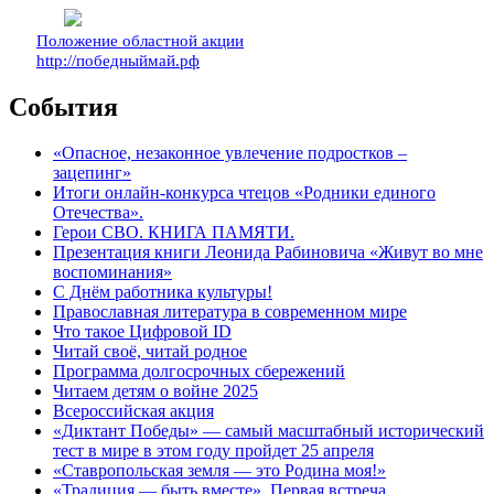
Положение областной акции
http://победныймай.рф
События
«Опасное, незаконное увлечение подростков –
зацепинг»
Итоги онлайн-конкурса чтецов «Родники единого
Отечества».
Герои СВО. КНИГА ПАМЯТИ.
Презентация книги Леонида Рабиновича «Живут во мне
воспоминания»
С Днём работника культуры!
Православная литература в современном мире
Что такое Цифровой ID
Читай своё, читай родное
Программа долгосрочных сбережений
Читаем детям о войне 2025
Всероссийская акция
«Диктант Победы» — самый масштабный исторический
тест в мире в этом году пройдет 25 апреля
«Ставропольская земля — это Родина моя!»
«Традиция — быть вместе». Первая встреча