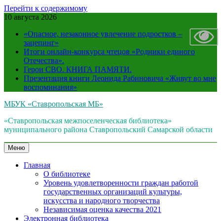
Перейти к содержимому
10 августа 2026
«Опасное, незаконное увлечение подростков –
зацепинг»
Итоги онлайн-конкурса чтецов «Родники единого
Отечества».
Герои СВО. КНИГА ПАМЯТИ.
Презентация книги Леонида Рабиновича «Живут во мне
воспоминания»
МБУК «Ставропольская МБ»
«Ставропольская межпоселенческая библиотека»
муниципального района Ставропольский Самарской области
Меню
Главная
О библиотеке
Уровень удовлетворенности граждан работой
государственных организаций культуры,
искусства и народного творчества
Независимая оценка качества 2021
Электронная библиотека