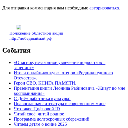
Для отправки комментария вам необходимо
авторизоваться
.
Положение областной акции
http://победныймай.рф
События
«Опасное, незаконное увлечение подростков –
зацепинг»
Итоги онлайн-конкурса чтецов «Родники единого
Отечества».
Герои СВО. КНИГА ПАМЯТИ.
Презентация книги Леонида Рабиновича «Живут во мне
воспоминания»
С Днём работника культуры!
Православная литература в современном мире
Что такое Цифровой ID
Читай своё, читай родное
Программа долгосрочных сбережений
Читаем детям о войне 2025