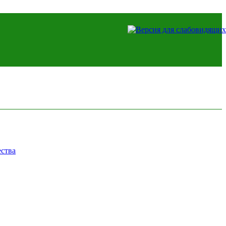
ества