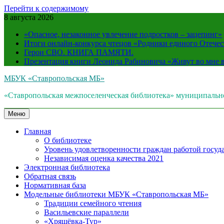
Перейти к содержимому
8 августа 2026
«Опасное, незаконное увлечение подростков – зацепинг»
Итоги онлайн-конкурса чтецов «Родники единого Отечес
Герои СВО. КНИГА ПАМЯТИ.
Презентация книги Леонида Рабиновича «Живут во мне
МБУК «Ставропольская МБ»
«Ставропольская межпоселенческая библиотека» муниципальн
Меню
Главная
О библиотеке
Уровень удовлетворенности граждан работой госуда
Независимая оценка качества 2021
Электронная библиотека
Обратная связь
Нормативная база
Модельные библиотеки МБУК «Ставропольская МБ»
Традиции семейного чтения
Васильевские параллели
«Хрящёвка-Тур»