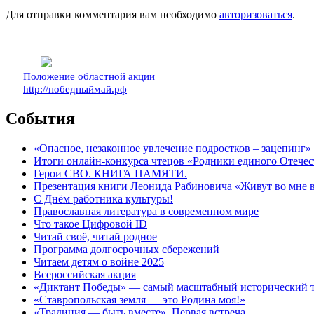
Для отправки комментария вам необходимо
авторизоваться
.
Положение областной акции
http://победныймай.рф
События
«Опасное, незаконное увлечение подростков – зацепинг»
Итоги онлайн-конкурса чтецов «Родники единого Отечес
Герои СВО. КНИГА ПАМЯТИ.
Презентация книги Леонида Рабиновича «Живут во мне
С Днём работника культуры!
Православная литература в современном мире
Что такое Цифровой ID
Читай своё, читай родное
Программа долгосрочных сбережений
Читаем детям о войне 2025
Всероссийская акция
«Диктант Победы» — самый масштабный исторический тес
«Ставропольская земля — это Родина моя!»
«Традиция — быть вместе». Первая встреча