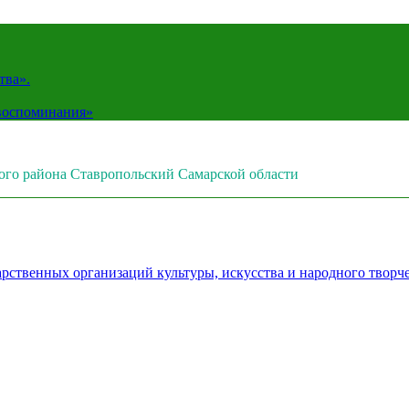
тва».
 воспоминания»
ого района Ставропольский Самарской области
рственных организаций культуры, искусства и народного творч