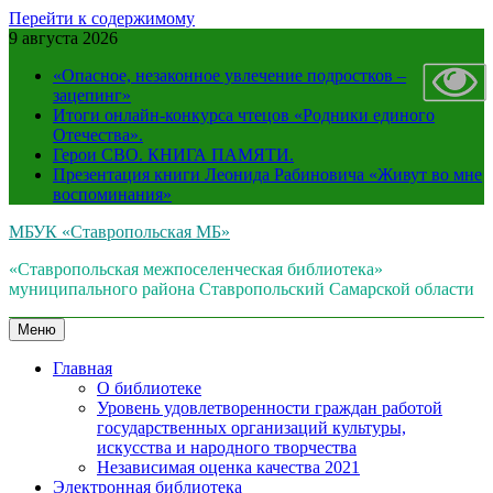
Перейти к содержимому
9 августа 2026
«Опасное, незаконное увлечение подростков –
зацепинг»
Итоги онлайн-конкурса чтецов «Родники единого
Отечества».
Герои СВО. КНИГА ПАМЯТИ.
Презентация книги Леонида Рабиновича «Живут во мне
воспоминания»
МБУК «Ставропольская МБ»
«Ставропольская межпоселенческая библиотека»
муниципального района Ставропольский Самарской области
Меню
Главная
О библиотеке
Уровень удовлетворенности граждан работой
государственных организаций культуры,
искусства и народного творчества
Независимая оценка качества 2021
Электронная библиотека