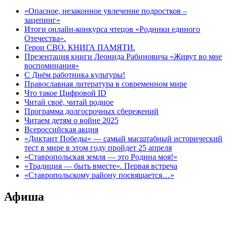
«Опасное, незаконное увлечение подростков –
зацепинг»
Итоги онлайн-конкурса чтецов «Родники единого
Отечества».
Герои СВО. КНИГА ПАМЯТИ.
Презентация книги Леонида Рабиновича «Живут во мне
воспоминания»
С Днём работника культуры!
Православная литература в современном мире
Что такое Цифровой ID
Читай своё, читай родное
Программа долгосрочных сбережений
Читаем детям о войне 2025
Всероссийская акция
«Диктант Победы» — самый масштабный исторический
тест в мире в этом году пройдет 25 апреля
«Ставропольская земля — это Родина моя!»
«Традиция — быть вместе». Первая встреча
«Ставропольскому району посвящается…»
Афиша