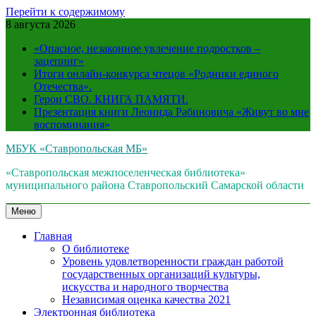
Перейти к содержимому
8 августа 2026
«Опасное, незаконное увлечение подростков –
зацепинг»
Итоги онлайн-конкурса чтецов «Родники единого
Отечества».
Герои СВО. КНИГА ПАМЯТИ.
Презентация книги Леонида Рабиновича «Живут во мне
воспоминания»
МБУК «Ставропольская МБ»
«Ставропольская межпоселенческая библиотека»
муниципального района Ставропольский Самарской области
Меню
Главная
О библиотеке
Уровень удовлетворенности граждан работой
государственных организаций культуры,
искусства и народного творчества
Независимая оценка качества 2021
Электронная библиотека