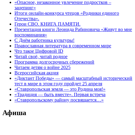
«Опасное, незаконное увлечение подростков –
зацепинг»
Итоги онлайн-конкурса чтецов «Родники единого
Отечества».
Герои СВО. КНИГА ПАМЯТИ.
Презентация книги Леонида Рабиновича «Живут во мне
воспоминания»
С Днём работника культуры!
Православная литература в современном мире
Что такое Цифровой ID
Читай своё, читай родное
Программа долгосрочных сбережений
Читаем детям о войне 2025
Всероссийская акция
«Диктант Победы» — самый масштабный исторический
тест в мире в этом году пройдет 25 апреля
«Ставропольская земля — это Родина моя!»
«Традиция — быть вместе». Первая встреча
«Ставропольскому району посвящается…»
Афиша