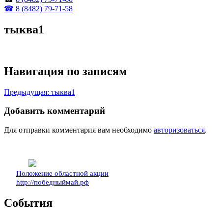
☎ 8 (8482) 79-71-58
тыква1
Навигация по записям
Предыдущая:
тыква1
Добавить комментарий
Для отправки комментария вам необходимо
авторизоваться
.
Положение областной акции
http://победныймай.рф
События