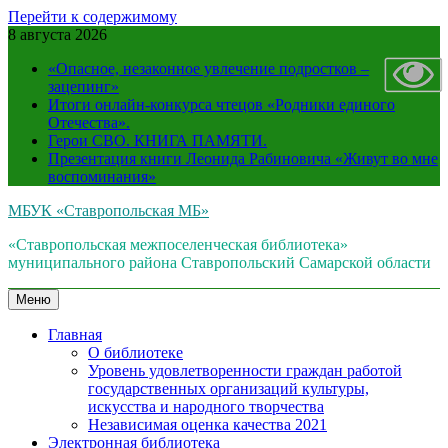
Перейти к содержимому
8 августа 2026
«Опасное, незаконное увлечение подростков –
зацепинг»
Итоги онлайн-конкурса чтецов «Родники единого
Отечества».
Герои СВО. КНИГА ПАМЯТИ.
Презентация книги Леонида Рабиновича «Живут во мне
воспоминания»
МБУК «Ставропольская МБ»
«Ставропольская межпоселенческая библиотека»
муниципального района Ставропольский Самарской области
Меню
Главная
О библиотеке
Уровень удовлетворенности граждан работой
государственных организаций культуры,
искусства и народного творчества
Независимая оценка качества 2021
Электронная библиотека