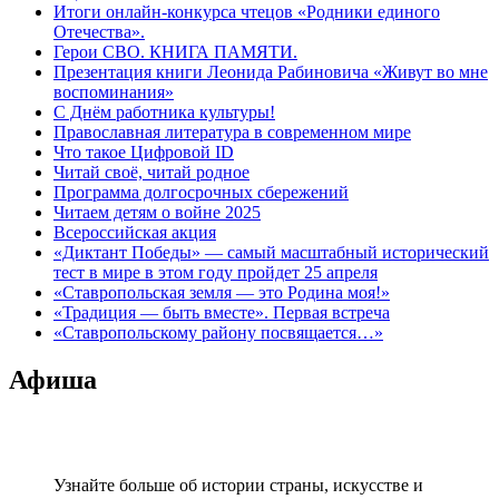
Итоги онлайн-конкурса чтецов «Родники единого
Отечества».
Герои СВО. КНИГА ПАМЯТИ.
Презентация книги Леонида Рабиновича «Живут во мне
воспоминания»
С Днём работника культуры!
Православная литература в современном мире
Что такое Цифровой ID
Читай своё, читай родное
Программа долгосрочных сбережений
Читаем детям о войне 2025
Всероссийская акция
«Диктант Победы» — самый масштабный исторический
тест в мире в этом году пройдет 25 апреля
«Ставропольская земля — это Родина моя!»
«Традиция — быть вместе». Первая встреча
«Ставропольскому району посвящается…»
Афиша
Узнайте больше об истории страны, искусстве и