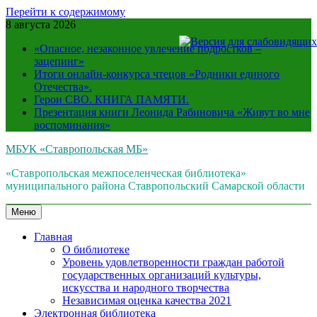
Перейти к содержимому
8 августа 2026
«Опасное, незаконное увлечение подростков –
зацепинг»
Итоги онлайн-конкурса чтецов «Родники единого
Отечества».
Герои СВО. КНИГА ПАМЯТИ.
Презентация книги Леонида Рабиновича «Живут во мне
воспоминания»
МБУК «Ставропольская МБ»
«Ставропольская межпоселенческая библиотека»
муниципального района Ставропольский Самарской области
Меню
Главная
О библиотеке
Уровень удовлетворенности граждан работой
государственных организаций культуры,
искусства и народного творчества
Независимая оценка качества 2021
Электронная библиотека