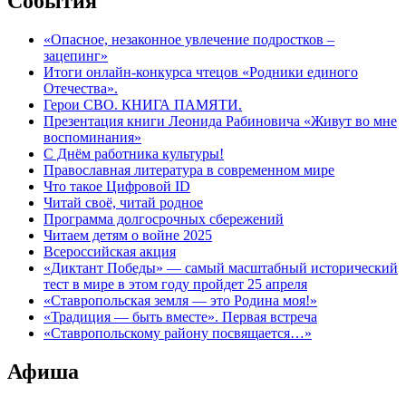
События
«Опасное, незаконное увлечение подростков –
зацепинг»
Итоги онлайн-конкурса чтецов «Родники единого
Отечества».
Герои СВО. КНИГА ПАМЯТИ.
Презентация книги Леонида Рабиновича «Живут во мне
воспоминания»
С Днём работника культуры!
Православная литература в современном мире
Что такое Цифровой ID
Читай своё, читай родное
Программа долгосрочных сбережений
Читаем детям о войне 2025
Всероссийская акция
«Диктант Победы» — самый масштабный исторический
тест в мире в этом году пройдет 25 апреля
«Ставропольская земля — это Родина моя!»
«Традиция — быть вместе». Первая встреча
«Ставропольскому району посвящается…»
Афиша