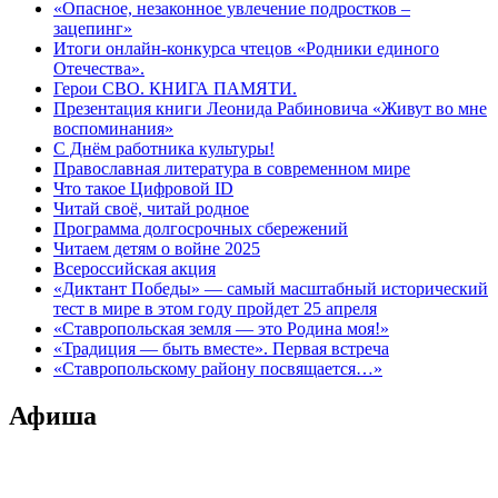
«Опасное, незаконное увлечение подростков –
зацепинг»
Итоги онлайн-конкурса чтецов «Родники единого
Отечества».
Герои СВО. КНИГА ПАМЯТИ.
Презентация книги Леонида Рабиновича «Живут во мне
воспоминания»
С Днём работника культуры!
Православная литература в современном мире
Что такое Цифровой ID
Читай своё, читай родное
Программа долгосрочных сбережений
Читаем детям о войне 2025
Всероссийская акция
«Диктант Победы» — самый масштабный исторический
тест в мире в этом году пройдет 25 апреля
«Ставропольская земля — это Родина моя!»
«Традиция — быть вместе». Первая встреча
«Ставропольскому району посвящается…»
Афиша