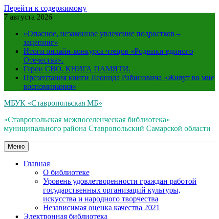
Перейти к содержимому
7 августа 2026
«Опасное, незаконное увлечение подростков –
зацепинг»
Итоги онлайн-конкурса чтецов «Родники единого
Отечества».
Герои СВО. КНИГА ПАМЯТИ.
Презентация книги Леонида Рабиновича «Живут во мне
воспоминания»
МБУК «Ставропольская МБ»
«Ставропольская межпоселенческая библиотека»
муниципального района Ставропольский Самарской области
Меню
Главная
О библиотеке
Уровень удовлетворенности граждан работой
государственных организаций культуры,
искусства и народного творчества
Независимая оценка качества 2021
Электронная библиотека