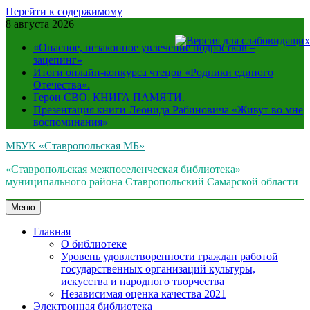
Перейти к содержимому
8 августа 2026
«Опасное, незаконное увлечение подростков –
зацепинг»
Итоги онлайн-конкурса чтецов «Родники единого
Отечества».
Герои СВО. КНИГА ПАМЯТИ.
Презентация книги Леонида Рабиновича «Живут во мне
воспоминания»
МБУК «Ставропольская МБ»
«Ставропольская межпоселенческая библиотека»
муниципального района Ставропольский Самарской области
Меню
Главная
О библиотеке
Уровень удовлетворенности граждан работой
государственных организаций культуры,
искусства и народного творчества
Независимая оценка качества 2021
Электронная библиотека