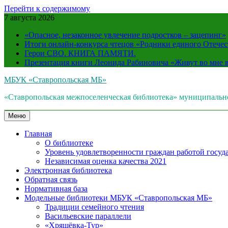
Перейти к содержимому
7 августа 2026
«Опасное, незаконное увлечение подростков – зацепинг»
Итоги онлайн-конкурса чтецов «Родники единого Отечес
Герои СВО. КНИГА ПАМЯТИ.
Презентация книги Леонида Рабиновича «Живут во мне
МБУК «Ставропольская МБ»
«Ставропольская межпоселенческая библиотека» муниципальн
Меню
Главная
О библиотеке
Уровень удовлетворенности граждан работой госуда
Независимая оценка качества 2021
Электронная библиотека
Обратная связь
Нормативная база
Модельные библиотеки МБУК «Ставропольская МБ»
Традиции семейного чтения
Васильевские параллели
«Хрящёвка-Тур»