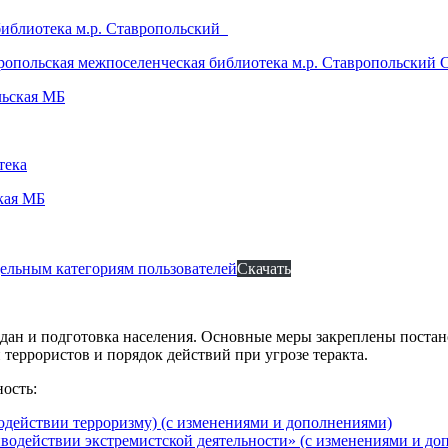
библиотека м.р. Ставропольский
опольская межпоселенческая библиотека м.р. Ставропольский 
льская МБ
тека
кая МБ
дельным категориям пользователей
Скачать
ан и подготовка населения. Основные меры закреплены постано
террористов и порядок действий при угрозе теракта.
ость:
водействии терроризму) (с изменениями и дополнениями)
иводействии экстремистской деятельности» (с изменениями и д