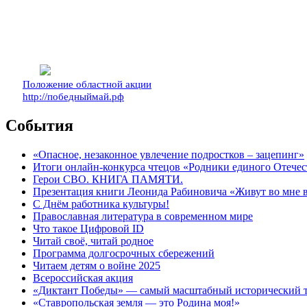
Положение областной акции
http://победныймай.рф
События
«Опасное, незаконное увлечение подростков – зацепинг»
Итоги онлайн-конкурса чтецов «Родники единого Отечес
Герои СВО. КНИГА ПАМЯТИ.
Презентация книги Леонида Рабиновича «Живут во мне
С Днём работника культуры!
Православная литература в современном мире
Что такое Цифровой ID
Читай своё, читай родное
Программа долгосрочных сбережений
Читаем детям о войне 2025
Всероссийская акция
«Диктант Победы» — самый масштабный исторический тес
«Ставропольская земля — это Родина моя!»