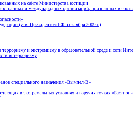
икованных на сайте Министерства юстиции
ностранных и международных организаций, признанных в соотв
зопасности»
ерации (утв. Президентом РФ 5 октября 2009 г.)
ерроризму и экстремизму в образовательной среде и сети Инт
йствия терроризму
ранов специального назначения «Вымпел-В»
ботающих в экстремальных условиях и горячих точках «Бастион»
Г