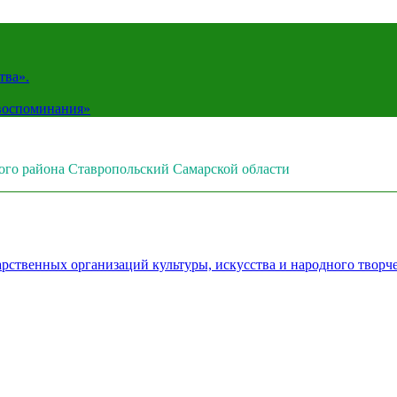
тва».
 воспоминания»
ого района Ставропольский Самарской области
рственных организаций культуры, искусства и народного творч