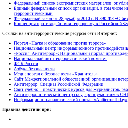
Федеральный список экстремистских материалов, опубл
Единый федеральный список организаций, в том числе и
террористическими
Федеральный закон от 28 декабря 2010 г. N 390-ФЗ «О бе
Концепция противодействия терроризму в Российской Фед
Ссылки на антитеррористические ресурсы сети Интернет:
Портал «Наука и образование против террора»
Национальный центр информационного противодействия т
«Россия. Антитеррор»: Национальный портал противоде
Национальный антитеррористический комитет
ФСБ России
Азбука безопасности
Медиапортал о безопасности «Хранитель»
Сайт Межрегиональной общественной организации вете
Антитеррор: Спецназ Российской Федерации
Сайт учебно – практических курсов для журналистов, ра
Антитеррористический центр государств-участников СН
Информационно-аналитический портал «AntiterrorToday»
Правила действий при: