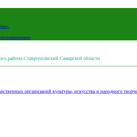
тва».
 воспоминания»
ого района Ставропольский Самарской области
рственных организаций культуры, искусства и народного творч