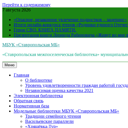
Перейти к содержимому
7 августа 2026
«Опасное, незаконное увлечение подростков – зацепинг»
Итоги онлайн-конкурса чтецов «Родники единого Отечес
Герои СВО. КНИГА ПАМЯТИ.
Презентация книги Леонида Рабиновича «Живут во мне
МБУК «Ставропольская МБ»
«Ставропольская межпоселенческая библиотека» муниципальн
Меню
Главная
О библиотеке
Уровень удовлетворенности граждан работой госуда
Независимая оценка качества 2021
Электронная библиотека
Обратная связь
Нормативная база
Модельные библиотеки МБУК «Ставропольская МБ»
Традиции семейного чтения
Васильевские параллели
«Хрящёвка-Тур»