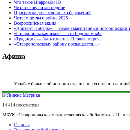
Что такое Цифровой ID
Читай своё, читай родное
Программа долгосрочных сбережений
Читаем детям о войне 2025
Всероссийская акция
«Диктант Победы» — самый масштабный исторический тес
«Ставропольская земля — это Родина моя!»
«Традиция — быть вместе». Первая встреча
«Ставропольскому району посвящается…»
Афиша
Узнайте больше об истории страны, искусстве и планиру
14 414 посетители
МБУК «Ставропольская межпоселенческая библиотека» На пл
Главная
Электронная библиотека