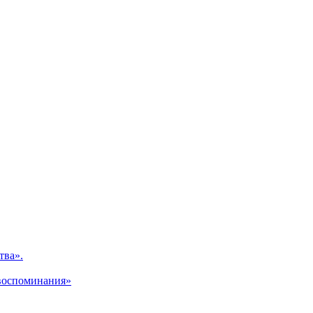
тва».
 воспоминания»