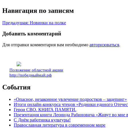
Навигация по записям
Предыдущая:
Новинки на полке
Добавить комментарий
Для отправки комментария вам необходимо
авторизоваться
.
Положение областной акции
http://победныймай.рф
События
«Опасное, незаконное увлечение подростков – зацепинг»
Итоги онлайн-конкурса чтецов «Родники единого Отечес
Герои СВО. КНИГА ПАМЯТИ.
Презентация книги Леонида Рабиновича «Живут во мне
С Днём работника культуры!
Православная литература в современном мире