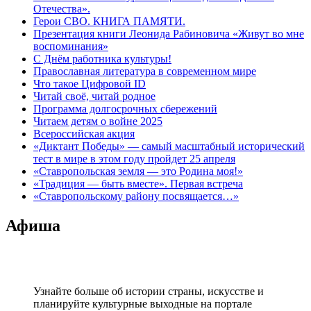
Отечества».
Герои СВО. КНИГА ПАМЯТИ.
Презентация книги Леонида Рабиновича «Живут во мне
воспоминания»
С Днём работника культуры!
Православная литература в современном мире
Что такое Цифровой ID
Читай своё, читай родное
Программа долгосрочных сбережений
Читаем детям о войне 2025
Всероссийская акция
«Диктант Победы» — самый масштабный исторический
тест в мире в этом году пройдет 25 апреля
«Ставропольская земля — это Родина моя!»
«Традиция — быть вместе». Первая встреча
«Ставропольскому району посвящается…»
Афиша
Узнайте больше об истории страны, искусстве и
планируйте культурные выходные на портале