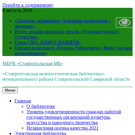
Перейти к содержимому
8 августа 2026
«Опасное, незаконное увлечение подростков –
зацепинг»
Итоги онлайн-конкурса чтецов «Родники единого
Отечества».
Герои СВО. КНИГА ПАМЯТИ.
Презентация книги Леонида Рабиновича «Живут во мне
воспоминания»
МБУК «Ставропольская МБ»
«Ставропольская межпоселенческая библиотека»
муниципального района Ставропольский Самарской области
Меню
Главная
О библиотеке
Уровень удовлетворенности граждан работой
государственных организаций культуры,
искусства и народного творчества
Независимая оценка качества 2021
Электронная библиотека