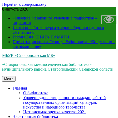
Перейти к содержимому
8 августа 2026
«Опасное, незаконное увлечение подростков –
зацепинг»
Итоги онлайн-конкурса чтецов «Родники единого
Отечества».
Герои СВО. КНИГА ПАМЯТИ.
Презентация книги Леонида Рабиновича «Живут во мне
воспоминания»
МБУК «Ставропольская МБ»
«Ставропольская межпоселенческая библиотека»
муниципального района Ставропольский Самарской области
Меню
Главная
О библиотеке
Уровень удовлетворенности граждан работой
государственных организаций культуры,
искусства и народного творчества
Независимая оценка качества 2021
Электронная библиотека