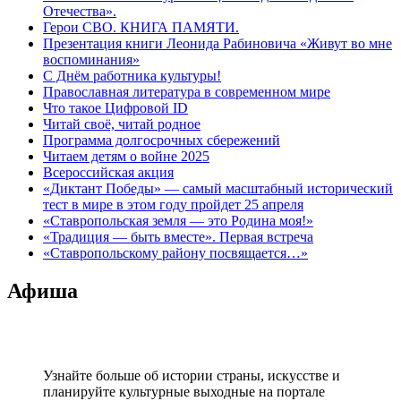
Отечества».
Герои СВО. КНИГА ПАМЯТИ.
Презентация книги Леонида Рабиновича «Живут во мне
воспоминания»
С Днём работника культуры!
Православная литература в современном мире
Что такое Цифровой ID
Читай своё, читай родное
Программа долгосрочных сбережений
Читаем детям о войне 2025
Всероссийская акция
«Диктант Победы» — самый масштабный исторический
тест в мире в этом году пройдет 25 апреля
«Ставропольская земля — это Родина моя!»
«Традиция — быть вместе». Первая встреча
«Ставропольскому району посвящается…»
Афиша
Узнайте больше об истории страны, искусстве и
планируйте культурные выходные на портале