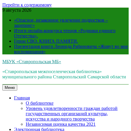
Перейти к содержимому
9 августа 2026
«Опасное, незаконное увлечение подростков –
зацепинг»
Итоги онлайн-конкурса чтецов «Родники единого
Отечества».
Герои СВО. КНИГА ПАМЯТИ.
Презентация книги Леонида Рабиновича «Живут во мне
воспоминания»
МБУК «Ставропольская МБ»
«Ставропольская межпоселенческая библиотека»
муниципального района Ставропольский Самарской области
Меню
Главная
О библиотеке
Уровень удовлетворенности граждан работой
государственных организаций культуры,
искусства и народного творчества
Независимая оценка качества 2021
Электронная библиотека