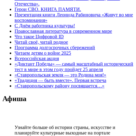
Отечества».
Герои СВО. КНИГА ПАМЯТИ.
Презентация книги Леонида Рабиновича «Живут во мне
воспоминания»
С Днём работника культуры!
Православная литература в современном мире
Что такое Цифровой ID
Читай своё, читай родное
Программа долгосрочных сбережений
Читаем детям о войне 2025
Всероссийская акция
«Диктант Победы» — самый масштабный исторический
тест в мире в этом году пройдет 25 апреля
«Ставропольская земля — это Родина моя!»
«Традиция — быть вместе». Первая встреча
«Ставропольскому району посвящается…»
Афиша
Узнайте больше об истории страны, искусстве и
планируйте культурные выходные на портале