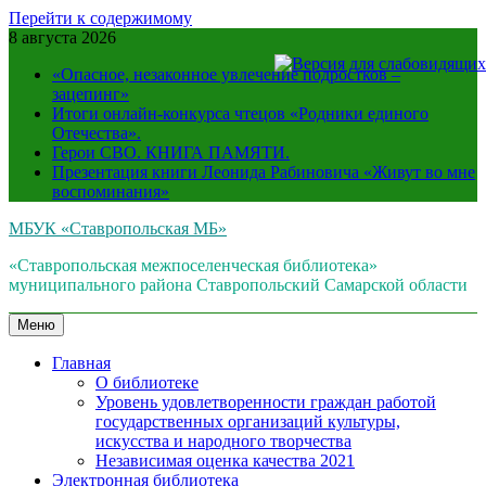
Перейти к содержимому
8 августа 2026
«Опасное, незаконное увлечение подростков –
зацепинг»
Итоги онлайн-конкурса чтецов «Родники единого
Отечества».
Герои СВО. КНИГА ПАМЯТИ.
Презентация книги Леонида Рабиновича «Живут во мне
воспоминания»
МБУК «Ставропольская МБ»
«Ставропольская межпоселенческая библиотека»
муниципального района Ставропольский Самарской области
Меню
Главная
О библиотеке
Уровень удовлетворенности граждан работой
государственных организаций культуры,
искусства и народного творчества
Независимая оценка качества 2021
Электронная библиотека