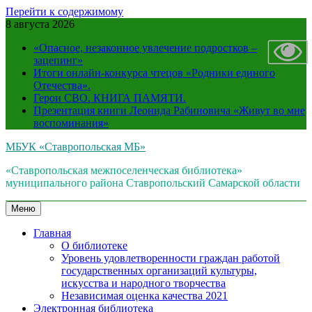
Перейти к содержимому
8 августа 2026
«Опасное, незаконное увлечение подростков –
зацепинг»
Итоги онлайн-конкурса чтецов «Родники единого
Отечества».
Герои СВО. КНИГА ПАМЯТИ.
Презентация книги Леонида Рабиновича «Живут во мне
воспоминания»
МБУК «Ставропольская МБ»
«Ставропольская межпоселенческая библиотека»
муниципального района Ставропольский Самарской области
Меню
Главная
О библиотеке
Уровень удовлетворенности граждан работой
государственных организаций культуры,
искусства и народного творчества
Независимая оценка качества 2021
Электронная библиотека