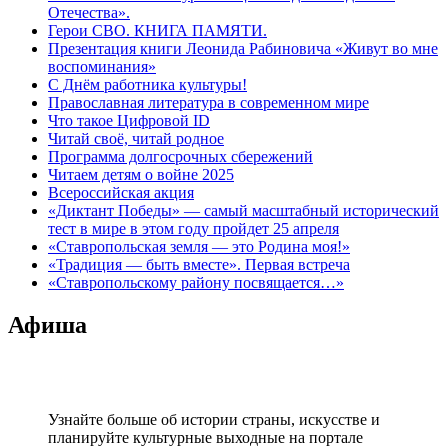
Отечества».
Герои СВО. КНИГА ПАМЯТИ.
Презентация книги Леонида Рабиновича «Живут во мне
воспоминания»
С Днём работника культуры!
Православная литература в современном мире
Что такое Цифровой ID
Читай своё, читай родное
Программа долгосрочных сбережений
Читаем детям о войне 2025
Всероссийская акция
«Диктант Победы» — самый масштабный исторический
тест в мире в этом году пройдет 25 апреля
«Ставропольская земля — это Родина моя!»
«Традиция — быть вместе». Первая встреча
«Ставропольскому району посвящается…»
Афиша
Узнайте больше об истории страны, искусстве и
планируйте культурные выходные на портале