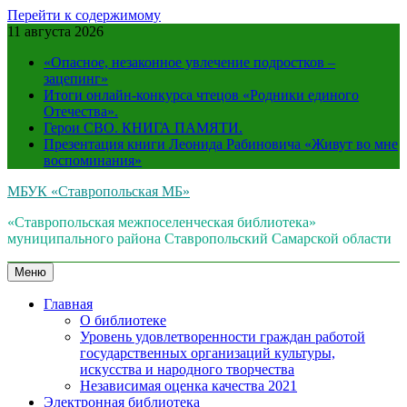
Перейти к содержимому
11 августа 2026
«Опасное, незаконное увлечение подростков –
зацепинг»
Итоги онлайн-конкурса чтецов «Родники единого
Отечества».
Герои СВО. КНИГА ПАМЯТИ.
Презентация книги Леонида Рабиновича «Живут во мне
воспоминания»
МБУК «Ставропольская МБ»
«Ставропольская межпоселенческая библиотека»
муниципального района Ставропольский Самарской области
Меню
Главная
О библиотеке
Уровень удовлетворенности граждан работой
государственных организаций культуры,
искусства и народного творчества
Независимая оценка качества 2021
Электронная библиотека