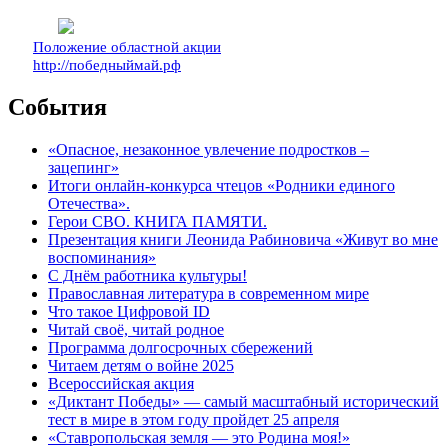
Положение областной акции
http://победныймай.рф
События
«Опасное, незаконное увлечение подростков –
зацепинг»
Итоги онлайн-конкурса чтецов «Родники единого
Отечества».
Герои СВО. КНИГА ПАМЯТИ.
Презентация книги Леонида Рабиновича «Живут во мне
воспоминания»
С Днём работника культуры!
Православная литература в современном мире
Что такое Цифровой ID
Читай своё, читай родное
Программа долгосрочных сбережений
Читаем детям о войне 2025
Всероссийская акция
«Диктант Победы» — самый масштабный исторический
тест в мире в этом году пройдет 25 апреля
«Ставропольская земля — это Родина моя!»