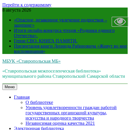
Перейти к содержимому
8 августа 2026
«Опасное, незаконное увлечение подростков –
зацепинг»
Итоги онлайн-конкурса чтецов «Родники единого
Отечества».
Герои СВО. КНИГА ПАМЯТИ.
Презентация книги Леонида Рабиновича «Живут во мне
воспоминания»
МБУК «Ставропольская МБ»
«Ставропольская межпоселенческая библиотека»
муниципального района Ставропольский Самарской области
Меню
Главная
О библиотеке
Уровень удовлетворенности граждан работой
государственных организаций культуры,
искусства и народного творчества
Независимая оценка качества 2021
Электронная библиотека