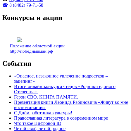
☎ 8 (8482) 79-71-58
Конкурсы и акции
Положение областной акции
http://победныймай.рф
События
«Опасное, незаконное увлечение подростков –
зацепинг»
Итоги онлайн-конкурса чтецов «Родники единого
Отечества».
Герои СВО. КНИГА ПАМЯТИ.
Презентация книги Леонида Рабиновича «Живут во мне
воспоминания»
С Днём работника культуры!
Православная литература в современном мире
Что такое Цифровой ID
Читай своё, читай родное