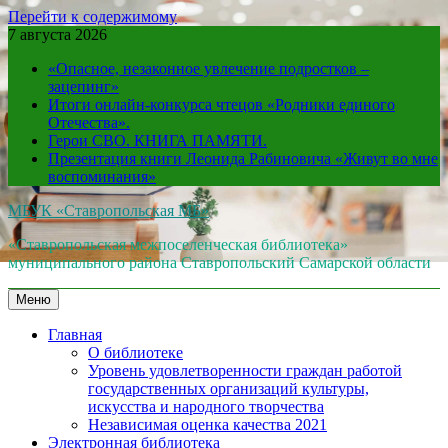
Перейти к содержимому
7 августа 2026
«Опасное, незаконное увлечение подростков –
зацепинг»
Итоги онлайн-конкурса чтецов «Родники единого
Отечества».
Герои СВО. КНИГА ПАМЯТИ.
Презентация книги Леонида Рабиновича «Живут во мне
воспоминания»
МБУК «Ставропольская МБ»
«Ставропольская межпоселенческая библиотека»
муниципального района Ставропольский Самарской области
Меню
Главная
О библиотеке
Уровень удовлетворенности граждан работой
государственных организаций культуры,
искусства и народного творчества
Независимая оценка качества 2021
Электронная библиотека