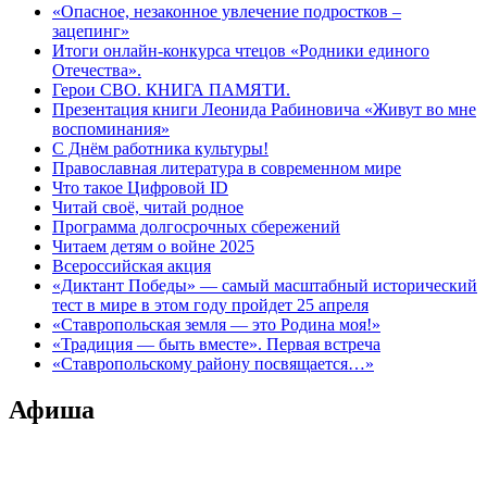
«Опасное, незаконное увлечение подростков –
зацепинг»
Итоги онлайн-конкурса чтецов «Родники единого
Отечества».
Герои СВО. КНИГА ПАМЯТИ.
Презентация книги Леонида Рабиновича «Живут во мне
воспоминания»
С Днём работника культуры!
Православная литература в современном мире
Что такое Цифровой ID
Читай своё, читай родное
Программа долгосрочных сбережений
Читаем детям о войне 2025
Всероссийская акция
«Диктант Победы» — самый масштабный исторический
тест в мире в этом году пройдет 25 апреля
«Ставропольская земля — это Родина моя!»
«Традиция — быть вместе». Первая встреча
«Ставропольскому району посвящается…»
Афиша