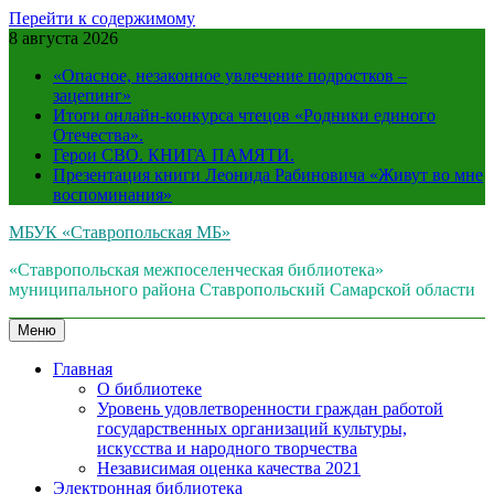
Перейти к содержимому
8 августа 2026
«Опасное, незаконное увлечение подростков –
зацепинг»
Итоги онлайн-конкурса чтецов «Родники единого
Отечества».
Герои СВО. КНИГА ПАМЯТИ.
Презентация книги Леонида Рабиновича «Живут во мне
воспоминания»
МБУК «Ставропольская МБ»
«Ставропольская межпоселенческая библиотека»
муниципального района Ставропольский Самарской области
Меню
Главная
О библиотеке
Уровень удовлетворенности граждан работой
государственных организаций культуры,
искусства и народного творчества
Независимая оценка качества 2021
Электронная библиотека