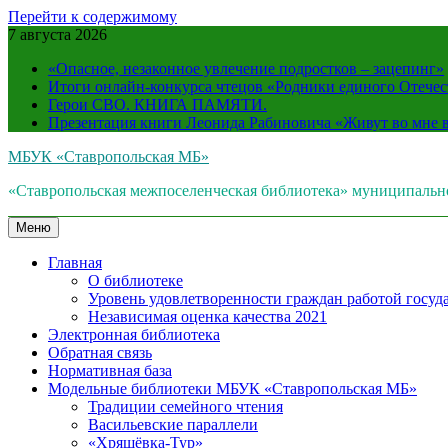
Перейти к содержимому
7 августа 2026
«Опасное, незаконное увлечение подростков – зацепинг»
Итоги онлайн-конкурса чтецов «Родники единого Отечес
Герои СВО. КНИГА ПАМЯТИ.
Презентация книги Леонида Рабиновича «Живут во мне
МБУК «Ставропольская МБ»
«Ставропольская межпоселенческая библиотека» муниципальн
Меню
Главная
О библиотеке
Уровень удовлетворенности граждан работой госуда
Независимая оценка качества 2021
Электронная библиотека
Обратная связь
Нормативная база
Модельные библиотеки МБУК «Ставропольская МБ»
Традиции семейного чтения
Васильевские параллели
«Хрящёвка-Тур»