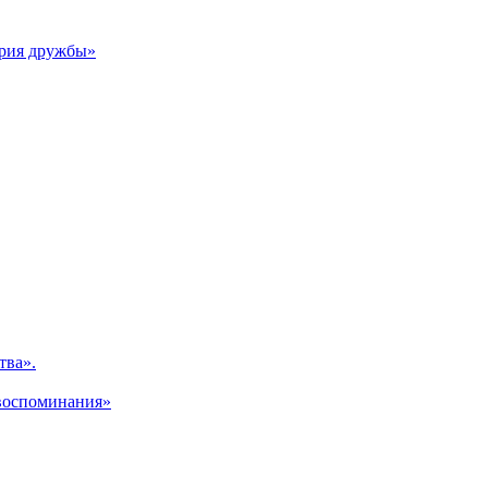
ория дружбы»
тва».
 воспоминания»