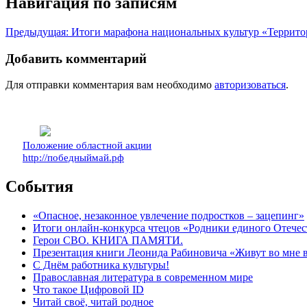
Навигация по записям
Предыдущая:
Итоги марафона национальных культур «Террит
Добавить комментарий
Для отправки комментария вам необходимо
авторизоваться
.
Положение областной акции
http://победныймай.рф
События
«Опасное, незаконное увлечение подростков – зацепинг»
Итоги онлайн-конкурса чтецов «Родники единого Отечес
Герои СВО. КНИГА ПАМЯТИ.
Презентация книги Леонида Рабиновича «Живут во мне
С Днём работника культуры!
Православная литература в современном мире
Что такое Цифровой ID
Читай своё, читай родное