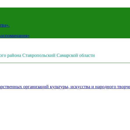
тва».
 воспоминания»
ого района Ставропольский Самарской области
рственных организаций культуры, искусства и народного творч