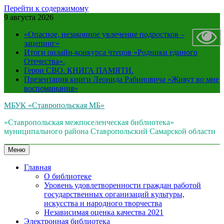
Перейти к содержимому
9 августа 2026
«Опасное, незаконное увлечение подростков –
зацепинг»
Итоги онлайн-конкурса чтецов «Родники единого
Отечества».
Герои СВО. КНИГА ПАМЯТИ.
Презентация книги Леонида Рабиновича «Живут во мне
воспоминания»
МБУК «Ставропольская МБ»
«Ставропольская межпоселенческая библиотека»
муниципального района Ставропольский Самарской области
Меню
Главная
О библиотеке
Уровень удовлетворенности граждан работой
государственных организаций культуры,
искусства и народного творчества
Независимая оценка качества 2021
Электронная библиотека