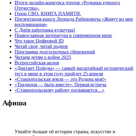
Итоги онлайн-конкурса чтецов «Родники единого
Отечества».
Герои СВО. КНИГА ПАМЯТИ.
Презентация книги Леонида Рабиновича «Живут во мне
воспоминания»
С Днём работника культуры!
Православная литература в современном мире
Что такое Цифровой ID
Читай своё, читай родное
Программа долгосрочных сбережений
Читаем детям о войне 2025
Всероссийская акция
«Диктант Победы» — самый масштабный исторический
тест в мире в этом году пройдет 25 апреля
«Ставропольская земля — это Родина моя!»
«Традиция — быть вместе». Первая встреча
«Ставропольскому району посвящается…»
Афиша
Узнайте больше об истории страны, искусстве и