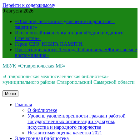
Перейти к содержимому
9 августа 2026
«Опасное, незаконное увлечение подростков –
зацепинг»
Итоги онлайн-конкурса чтецов «Родники единого
Отечества».
Герои СВО. КНИГА ПАМЯТИ.
Презентация книги Леонида Рабиновича «Живут во мне
воспоминания»
МБУК «Ставропольская МБ»
«Ставропольская межпоселенческая библиотека»
муниципального района Ставропольский Самарской области
Меню
Главная
О библиотеке
Уровень удовлетворенности граждан работой
государственных организаций культуры,
искусства и народного творчества
Независимая оценка качества 2021
Электронная библиотека