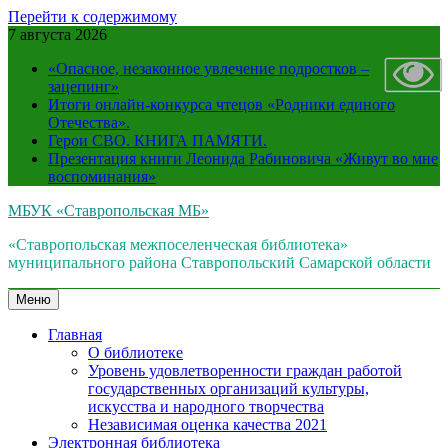
Перейти к содержимому
7 августа 2026
«Опасное, незаконное увлечение подростков –
зацепинг»
Итоги онлайн-конкурса чтецов «Родники единого
Отечества».
Герои СВО. КНИГА ПАМЯТИ.
Презентация книги Леонида Рабиновича «Живут во мне
воспоминания»
МБУК «Ставропольская МБ»
«Ставропольская межпоселенческая библиотека»
муниципального района Ставропольский Самарской области
Меню
Главная
О библиотеке
Уровень удовлетворенности граждан работой
государственных организаций культуры,
искусства и народного творчества
Независимая оценка качества 2021
Электронная библиотека